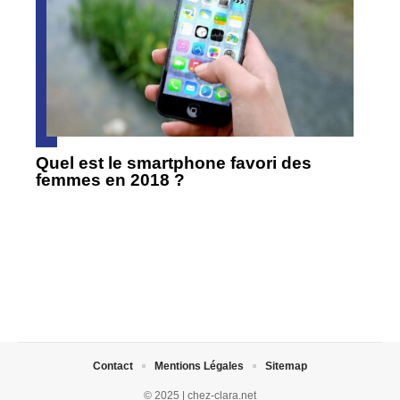
Quel est le smartphone favori des
femmes en 2018 ?
Contact
Mentions Légales
Sitemap
© 2025 | chez-clara.net