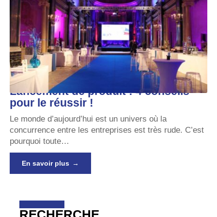
Lancement de produit : 4 conseils
pour le réussir !
Le monde d’aujourd’hui est un univers où la
concurrence entre les entreprises est très rude. C’est
pourquoi toute
…
En savoir plus
RECHERCHE