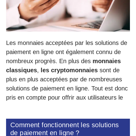
Les monnaies acceptées par les solutions de
paiement en ligne ont également connu de
nombreux progrès. En plus des
monnaies
classiques
,
les cryptomonnaies
sont de
plus en plus acceptées par de nombreuses
solutions de paiement en ligne. Tout est donc
pris en compte pour offrir aux utilisateurs le
Comment fonctionnent les solutions
de paiement en ligne ?