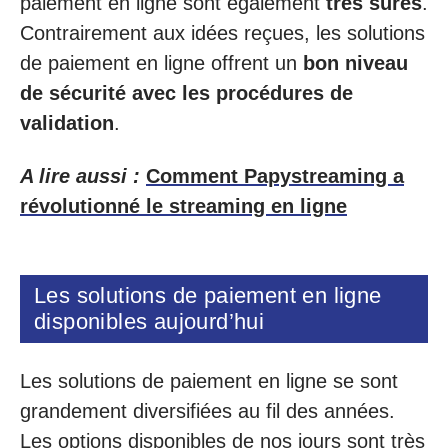
paiement en ligne sont également
très sûres
.
Contrairement aux idées reçues, les solutions
de paiement en ligne offrent un
bon
niveau
de sécurité avec les procédures de
validation
.
A lire aussi :
Comment Papystreaming a
révolutionné le streaming en ligne
Les solutions de paiement en ligne
disponibles aujourd’hui
Les solutions de paiement en ligne se sont
grandement diversifiées au fil des années.
Les options disponibles de nos jours sont très