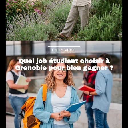
ENTREPRISE
Quel job étudiant choisir à
Grenoble pour bien gagner ?
Elain
e
Luan
Hawk
g Por
ing :
dans