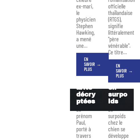
ex-mari,
officielle
le
thaïlandaise
Croq
physicien
(RTGS),
Stephen
signifie
Préno
uette
Hawking,
littéralement
m
s
a mené
"père
Paul :
pour
une
…
vénérable".
origin
chien
Ce titre
…
e,
: les
EN
signif
signe
SAVOIR
EN
icati
s
PLUS
SAVOIR
on et
d’un
PLUS
popul
chien
arité
en
décry
surpo
ptées
ids
Le
Le
prénom
surpoids
Paul,
chez le
porté à
chien se
travers
développe