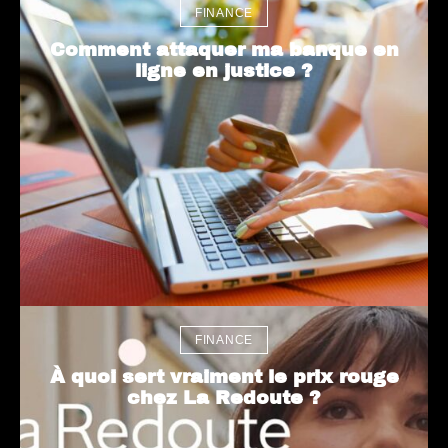
FINANCE
Comment attaquer ma banque en
ligne en justice ?
FINANCE
À quoi sert vraiment le prix rouge
chez La Redoute ?