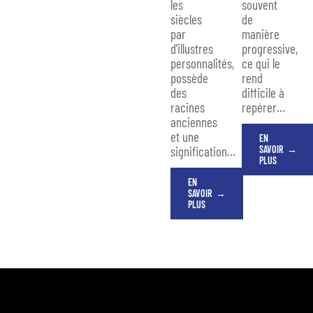
les
souvent
siècles
de
par
manière
d'illustres
progressive,
personnalités,
ce qui le
possède
rend
des
difficile à
racines
repérer
…
anciennes
et une
EN
signification
…
SAVOIR
PLUS
EN
SAVOIR
PLUS