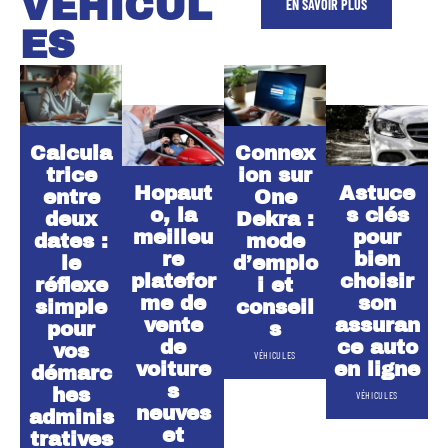
VÉHICUL
EN SAVOIR PLUS
ES
Calcula
Connex
trice
ion sur
Hopaut
Astuce
entre
One
o, la
s clés
deux
Dekra :
meilleu
pour
dates :
mode
re
bien
le
d’emplo
platefor
choisir
réflexe
i et
me de
son
simple
conseil
vente
assuran
pour
s
de
ce auto
vos
VÉHICULES
voiture
en ligne
démarc
s
hes
VÉHICULES
neuves
adminis
et
tratives