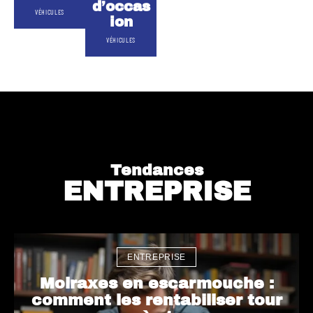
d’occas
VÉHICULES
ion
VÉHICULES
Tendances
ENTREPRISE
ENTREPRISE
Moiraxes en escarmouche :
comment les rentabiliser tour