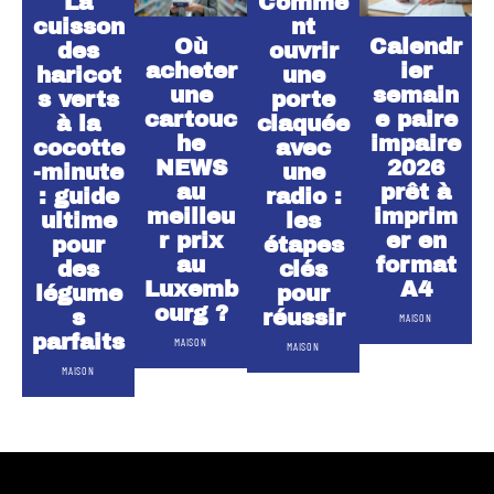
La
Comme
cuisson
nt
Où
Calendr
des
ouvrir
acheter
ier
haricot
une
une
semain
s verts
porte
cartouc
e paire
à la
claquée
he
impaire
cocotte
avec
NEWS
2026
-minute
une
au
prêt à
: guide
radio :
meilleu
imprim
ultime
les
r prix
er en
pour
étapes
au
format
des
clés
Luxemb
A4
légume
pour
ourg ?
s
réussir
MAISON
parfaits
MAISON
MAISON
MAISON