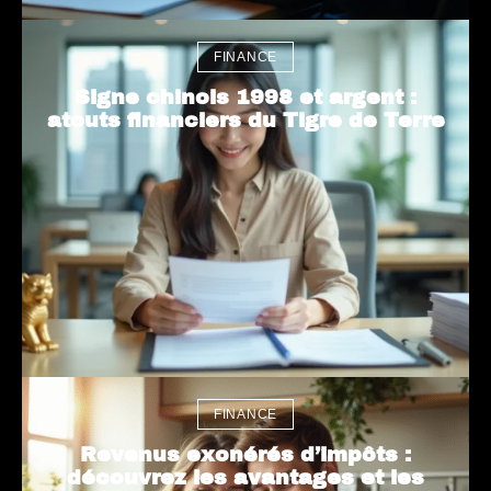
FINANCE
Signe chinois 1998 et argent :
atouts financiers du Tigre de Terre
FINANCE
Revenus exonérés d’impôts :
découvrez les avantages et les