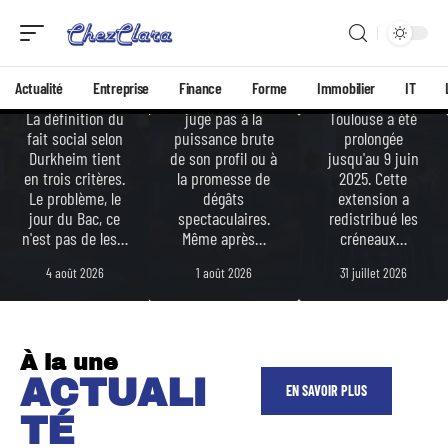
és
fait
tour
social
après
L'exposition M.C.
pour le
Escher aux
tour
Espaces EDF
Bac ?
Actualité
Entreprise
Finance
Forme
Immobilier
IT
Un Moirax ne se
Bazacle à
La définition du
juge pas à la
Toulouse a été
fait social selon
puissance brute
prolongée
Durkheim tient
de son profil ou à
jusqu'au 9 juin
en trois critères.
la promesse de
2025. Cette
Le problème, le
dégâts
extension a
jour du Bac, ce
spectaculaires.
redistribué les
n'est pas de les
…
Même après
…
créneaux
…
4 août 2026
1 août 2026
31 juillet 2026
À la une
ACTUALI
EN SAVOIR PLUS
TÉ