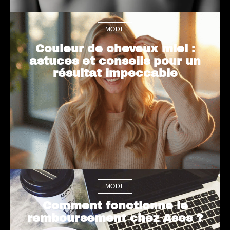
MODE
Couleur de cheveux miel :
astuces et conseils pour un
résultat impeccable
MODE
Comment fonctionne le
remboursement chez Asos ?