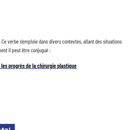
. Ce verbe s’emploie dans divers contextes, allant des situations
ent il peut être conjugué :
les progrès de la chirurgie plastique