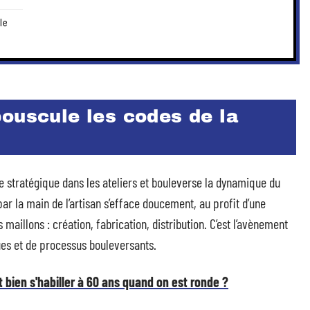
le
ouscule les codes de la
stratégique dans les ateliers et bouleverse la dynamique du
 la main de l’artisan s’efface doucement, au profit d’une
 maillons : création, fabrication, distribution. C’est l’avènement
ues et de processus bouleversants.
bien s'habiller à 60 ans quand on est ronde ?