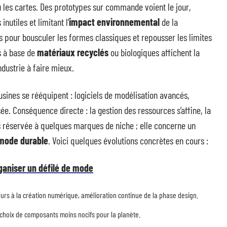
 les cartes. Des prototypes sur commande voient le jour,
nutiles et limitant l’
impact environnemental
de la
s pour bousculer les formes classiques et repousser les limites
s à base de
matériaux recyclés
ou biologiques affichent la
ndustrie à faire mieux.
usines se rééquipent : logiciels de modélisation avancés,
. Conséquence directe : la gestion des ressources s’affine, la
plus réservée à quelques marques de niche ; elle concerne un
mode durable
. Voici quelques évolutions concrètes en cours :
rganiser un défilé de mode
rs à la création numérique, amélioration continue de la phase design.
 choix de composants moins nocifs pour la planète.