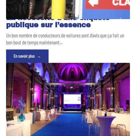
La nécessité d’une enquête
publique sur l’essence
Un bon nombre de conducteurs de voitures sont d’avis que ça fait un
bon bout de temps maintenant
…
En savoir plus
Lancement de produit : 4