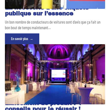
La nécessité d’une enquête
publique sur l’essence
Un bon nombre de conducteurs de voitures sont d’avis que ça fait un
bon bout de temps maintenant
…
En savoir plus
Lancement de produit : 4
conseils pour le réussir !