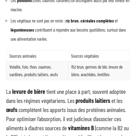
Les
poissons
(thon, saumon, sardines) se distinguent aussi par leur teneur en
niacine.
Les végétaux ne sont pas en reste :
riz brun
,
céréales complètes
et
légumineuses
contribuent à répondre aux besoins quotidiens, surtout dans
une alimentation variée.
Sources animales
Sources végétales
Volaille, foie, thon, saumon,
Riz brun, germes de blé, levure de
sardines, produits laitiers, œufs
bière, arachides, lentilles
La
levure de bière
tient une place à part, souvent adoptée
dans les régimes végétariens. Les
produits laitiers
et les
œufs
complètent les apports issus des protéines animales.
Pour optimiser l’absorption, il est judicieux d’associer ces
aliments à d’autres sources de
vitamines B
(comme la B2 ou