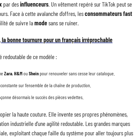
x
par des
influenceurs
. Un vêtement repéré sur TikTok peut se
ours. Face à cette avalanche d’offres, les
consommateurs fast
ilité de suivre la
mode
sans se ruiner.
n, la bonne tournure pour un français irréprochable
ité redoutable de ce modèle :
mme
Zara
,
H&M
ou
Shein
pour renouveler sans cesse leur catalogue.
constante sur l’ensemble de la chaîne de production.
çonne désormais le succès des pièces vedettes.
opier la haute couture. Elle invente ses propres phénomènes,
tion industrielle d’une agilité redoutable. Les grandes marques
ale, exploitant chaque faille du système pour aller toujours plus