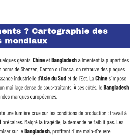
ments ? Cartographie des
s mondiaux
quelques géants.
Chine
et
Bangladesh
alimentent la plupart des
les noms de Shenzen, Canton ou Dacca, on retrouve des plaques
ssance industrielle d’
Asie du Sud
et de l’Est. La
Chine
s’impose
n maillage dense de sous-traitants. À ses côtés, le
Bangladesh
grandes marques européennes.
eté une lumière crue sur les conditions de production : travail à
l
précaires. Malgré la tragédie, la demande ne faiblit pas. Les
miser sur le
Bangladesh
, profitant d’une main-d’œuvre