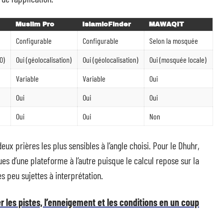
Muslim Pro
IslamicFinder
MAWAQIT
Configurable
Configurable
Selon la mosquée
0)
Oui (géolocalisation)
Oui (géolocalisation)
Oui (mosquée locale)
Variable
Variable
Oui
Oui
Oui
Oui
Oui
Oui
Non
 deux prières les plus sensibles à l’angle choisi. Pour le Dhuhr,
ques d’une plateforme à l’autre puisque le calcul repose sur la
s peu sujettes à interprétation.
 les pistes, l’enneigement et les conditions en un coup