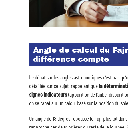
Angle de calcul du Fajr
différence compte
Le débat sur les angles astronomiques n’est pas qu’u
détaillée sur ce sujet, rappelant que
la déterminati
signes indicateurs
(apparition de l’aube, disparitio
on se rabat sur un calcul basé sur la position du solei
Un angle de 18 degrés repousse le Fajr plus tôt dans 
rapproche ces deux prières du reste de la journée. E