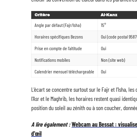
Critère
Al-Kanz
Angle par défaut (Fajr/Isha)
15°
Horaires spécifiques Bezons
Oui (code postal 9587
Prise en compte de l’altitude
Oui
Notifications mobiles
Non (site web)
Calendrier mensuel téléchargeable
Oui
L’écart se concentre surtout sur le Fajr et l’Isha, les
l’Asr et le Maghrib, les horaires restent quasi identi
position du soleil au zénith ou à son coucher, donnée
A lire également :
Webcam au Bessat : visualiser
d’œil