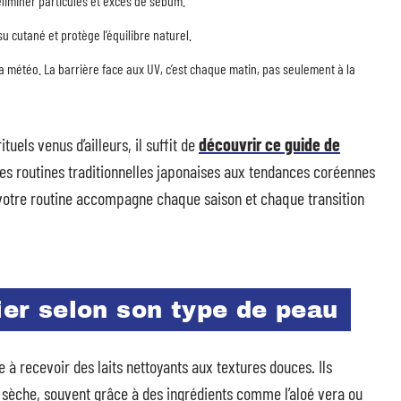
 éliminer particules et excès de sébum.
su cutané et protège l’équilibre naturel.
la météo. La barrière face aux UV, c’est chaque matin, pas seulement à la
tuels venus d’ailleurs, il suffit de
découvrir ce guide de
des routines traditionnelles japonaises aux tendances coréennes
 votre routine accompagne chaque saison et chaque transition
gier selon son type de peau
e à recevoir des laits nettoyants aux textures douces. Ils
 sèche, souvent grâce à des ingrédients comme l’aloé vera ou