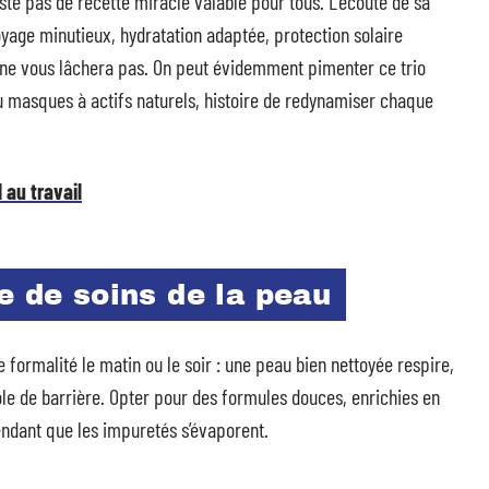
xiste pas de recette miracle valable pour tous. L’écoute de sa
toyage minutieux, hydratation adaptée, protection solaire
ui ne vous lâchera pas. On peut évidemment pimenter ce trio
u masques à actifs naturels, histoire de redynamiser chaque
 au travail
e de soins de la peau
formalité le matin ou le soir : une peau bien nettoyée respire,
le de barrière. Opter pour des formules douces, enrichies en
endant que les impuretés s’évaporent.