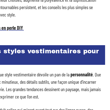
tournables persistent, et les conseils les plus simples se
vec style.
 en perle DIY
 styles vestimentaires pour
ue style vestimentaire dévoile un pan de la
personnalité
. Que
oix minutieux, des détails subtils, une façon unique d’incarner
vie. Les grandes tendances dessinent un paysage, mais jamais
exprimer ce que l’on est.
uit celles qui misent avant tout sur des lignes pures, des